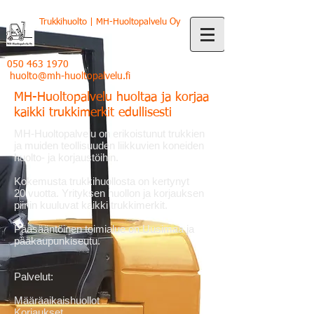
Trukkihuolto | MH-Huoltopalvelu Oy
050 463 1970
huolto@mh-huoltopalvelu.fi
MH-Huoltopalvelu huoltaa ja korjaa
kaikki trukkimerkit edullisesti
MH-Huoltopalvelu on erikoistunut trukkien
ja muiden teollisuuden liikkuvien koneiden
huolto- ja korjaustöihin.
Kokemusta trukkihuollosta on kertynyt
20 vuotta. Yrityksen huollon ja korjauksen
piiriin kuuluvat kaikki trukkimerkit.
Pääsääntöinen toimialue on Uusimaa ja
pääkaupunkiseutu.
Palvelut:
Määräaikaishuollot
Korjaukset